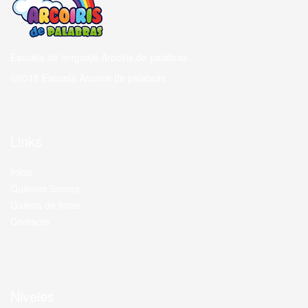
Escuela de lenguaje Arcoiris de palabras
©2018 Escuela Arcoiris de palabras
Links
Inicio
Quienes Somos
Galeria de fotos
Contacto
Niveles